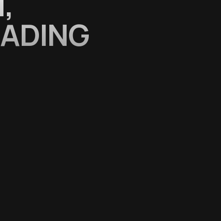
,
RADING